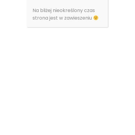
Na bliżej nieokreślony czas
Stilo Energy publikuje dane operacyjne za I kwartał
2022
strona jest w zawieszeniu
RO EBI 3/2022 Raport za IV kwartał 2021
Wzrost przychodów Stilo Energy o 13,16% i poprawa
kontraktacji o 17,61% w III kwartale 2021
1
2
© 2024
Stilo Energy
. All rights reserved.