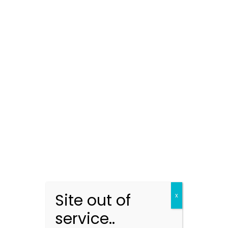
RO EBI 19/2023 Raport kwartalny za III kw. 2023 r. Stilo
Energy Spółka Akcyjna
RO EBI 5/2023 Raport za I kwartał 2023 roku Stilo
Energy Spółka Akcyjna
Raporty Spółek ESPI/EBI Raport kwartalny za IV
kwartał 2022 roku Stilo Energy S.A.
RO EBI 24/2022 Raport kwartalny za III kwartał 2022
roku Stilo Energy S.A.
RO EBI 16/2022 Raport kwartalny za II kwartał 2022
roku Stilo Energy S.A.
Site out of
RO EBI 9/2022 Raport roczny za rok obrotowy 2021
x
Stilo Energy S.A.
service..
RO EBI 8/2022 Raport za I kwartał 2022