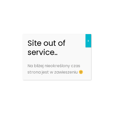
Skrócona nazwa emitenta: Stilo Energy S.A.
Podstawa prawna: Art. 56 ust. 1 pkt 2 Ustawy
o ofercie – informacje bieżące i okresowe.
Treść raportu:
Site out of
x
Zarząd Stilo Energy S.A. („Spółka”) informuje,
service..
że termin publikacji raportu rocznego za 2022 rok,
wyznaczony zgodnie z raportem bieżącym
Na bliżej nieokreślony czas
nr 2/2023 na dzień 31 maja 2023 roku, zostaje
strona jest w zawieszeniu
przesunięty na dzień 7 lipca 2023 roku.
Powodem zmiany terminu publikacji raportu
rocznego jest przedłużenie procedury badania
sprawozdania finansowego Spółki, w związku
z rozpoczętym w ubiegłym roku procesem