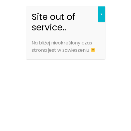
2019 r.- obecnie Stilo Energy S.A., prezes zarządu,
Site out of
x
członek rady nadzorczej,
2018 r.- 2018 r. Inelo Polska sp. z o.o. członek zarządu,
service..
2018 r.- 2018 r. OCRK Polska Sp. z o.o. członek
zarządu,
Na bliżej nieokreślony czas
2016 r.- obecnie SDB Piotr Siudak
strona jest w zawieszeniu
2012 r.-2017 r. Wakacje.pl, prezes zarządu, członek
rady nadzorczej
c) wskazanie działalności wykonywanej przez daną
osobę poza emitentem, gdy działalność
ta ma istotne znaczenie dla emitenta,
nie dotyczy
d) wskazanie wszystkich spółek prawa handlowego,
w których, w okresie co najmniej ostatnich trzech