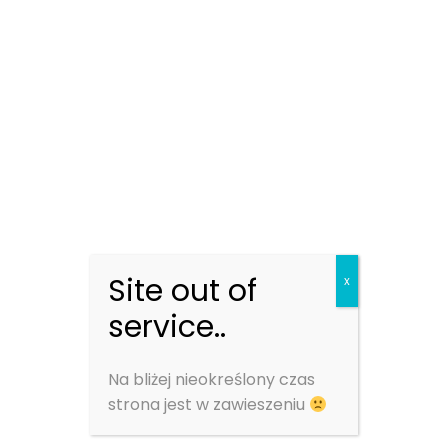
Walnym
Zgromadzeniu
Raport bieżący ESPI nr 25/2021
Data sporządzenia: 2021-12-21
Skrócona nazwa emitenta: STILO ENERGY S.A.
Temat: Wykaz akcjonariuszy posiadających,
Site out of
x
co najmniej 5% ogólnej liczby głosów
na Nadzwyczajnym Walnym Zgromadzeniu
service..
Podstawa prawna: Art. 70 pkt 3 Ustawy o ofercie –
Na bliżej nieokreślony czas
WZA lista powyżej 5 %
strona jest w zawieszeniu
Treść raportu: