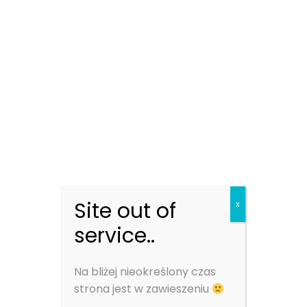
NewConnect jeden z wiodących podmiotów
działających na polskim rynku fotowoltaiki,
rozpoczyna 16 lutego 2022 ofertę publiczną akcji
z zachowaniem prawa poboru. Inwestorom
zostało zaoferowanych do 212.089 akcji serii N.
Pierwszeństwo objęcia nowych akcji mają
dotychczasowi akcjonariusze zgodnie
z parytetem 8:1, co oznacza, że osiem obecnych
akcji Stilo Energy uprawnia do nabycia jednej
nowej akcji. Dniem ustalenia prawa poboru był
21 stycznia 2022 roku. Cenę emisyjną
Site out of
x
wyznaczono na poziomie 10 zł za akcję.
service..
Spółka zamierza pozyskać do 2,12 mln zł, które
planuje przeznaczyć na:
Na bliżej nieokreślony czas
strona jest w zawieszeniu
kapitał obrotowy, w tym na dalszą rozbudowę